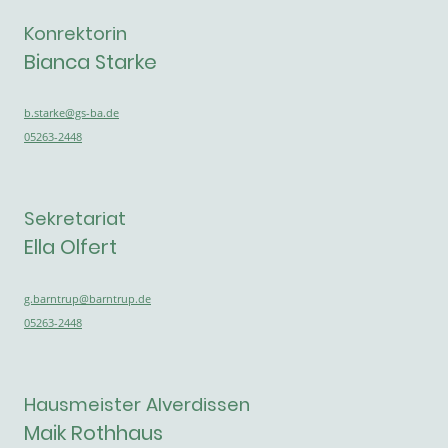
Konrektorin
Bianca Starke
b.starke@gs-ba.de
05263-2448
Sekretariat
Ella Olfert
g.barntrup@barntrup.de
05263-2448
Hausmeister Alverdissen
Maik Rothhaus