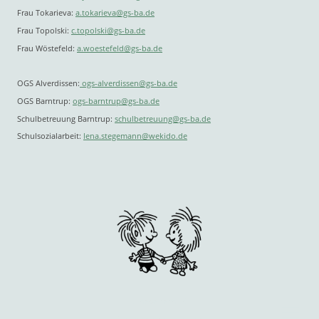
Frau Tokarieva:
a.tokarieva@gs-ba.de
Frau Topolski:
c.topolski@gs-ba.de
Frau Wöstefeld:
a.woestefeld@gs-ba.de
OGS Alverdissen:
ogs-alverdissen@gs-ba.de
OGS Barntrup:
ogs-barntrup@gs-ba.de
Schulbetreuung Barntrup:
schulbetreuung@gs-ba.de
Schulsozialarbeit:
lena.stegemann@wekido.de
Urheberrecht ©
Alle Rechte vorbehalten.