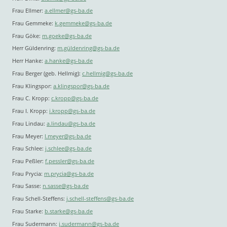
Frau Ellmer:
a.ellmer@gs-ba.de
Frau Gemmeke:
k.gemmeke@gs-ba.de
Frau Göke:
m.goeke@gs-ba.de
Herr Güldenring:
m.güldenring@gs-ba.de
Herr Hanke:
a.hanke@gs-ba.de
Frau Berger (geb. Hellmig):
c.hellmig@gs-ba.de
Frau Klingspor:
a.klingspor@gs-ba.de
Frau C. Kropp:
c.kropp@gs-ba.de
Frau I. Kropp:
i.kropp@gs-ba.de
Frau Lindau:
a.lindau@gs-ba.de
Frau Meyer:
l.meyer@gs-ba.de
Frau Schlee:
j.schlee@gs-ba.de
Frau Peßler:
f.pessler@gs-ba.de
Frau Prycia:
m.prycia@gs-ba.de
Frau Sasse:
n.sasse@gs-ba.de
Frau Schell-Steffens:
j.schell-steffens@gs-ba.de
Frau Starke:
b.starke@gs-ba.de
Frau Sudermann:
j.sudermann@gs-ba.de