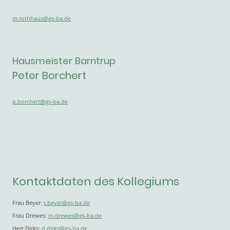
m.rothhaus@gs-ba.de
Hausmeister Barntrup
Peter Borchert
p.borchert@gs-ba.de
Kontaktdaten des Kollegiums
Frau Beyer:
t.beyer@gs-ba.de
Frau Drewes:
m.drewes@gs-ba.de
Herr Dirks:
d.dirks@gs-ba.de